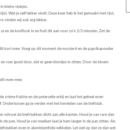
n kleine stukjes.
ijst. Wat je zelf lekker vindt. Deze keer heb ik het gemaakt met rijst,
 vinden wij ook erg lekker.
ui en de knoflook in en fruit dit aan voor zo’n 2/3 minuten. Zet de
 dit kort mee. Voeg op dit moment de mosterd en de paprikapoeder
en roer goed door, dat er geen klontjes in zitten. Door de bloem
dit even mee.
e crème fraîche en de peterselie erbij en laat het geheel even
f. Ondertussen ga je verder met het bereiden van de biefstuk.
 schroei de biefstukken dicht aan alle kanten. Houd je van rare dan
 in de pan. Houd je van medium laat je hem langer in de pan zitten. Als
 biefstukken even in aluminiumfolie wikkelen. Let wel op dat ze dan wel