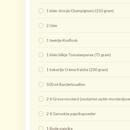
1 klein doosje Champignons (250 gram)
2 Uien
1 teentje Knoflook
1 klein blikje Tomatenpuree (75 gram)
1 bekertje Crème fraîche (200 gram)
500 ml Runderbouillon
2 tl Grove mosterd (zoutarme optie: mosterdpoe
2 tl Gerookte paprikapoeder
1 Rode paprika