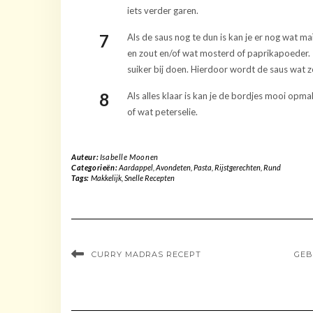
iets verder garen.
Als de saus nog te dun is kan je er nog wat 
en zout en/of wat mosterd of paprikapoeder. 
suiker bij doen. Hierdoor wordt de saus wat z
Als alles klaar is kan je de bordjes mooi op
of wat peterselie.
Auteur:
Isabelle Moonen
Categorieën:
Aardappel
,
Avondeten
,
Pasta
,
Rijstgerechten
,
Rund
Tags:
Makkelijk
,
Snelle Recepten
CURRY MADRAS RECEPT
GEB