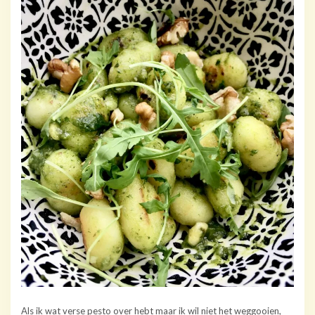
Als ik wat verse pesto over hebt maar ik wil niet het weggooien,