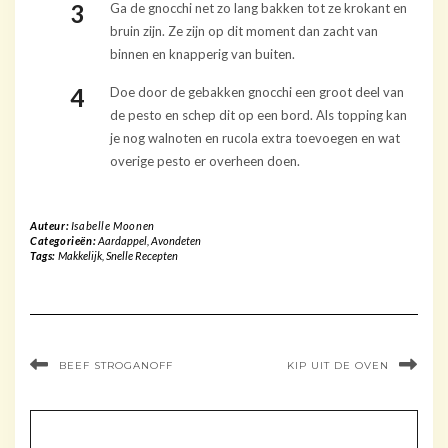
Ga de gnocchi net zo lang bakken tot ze krokant en
bruin zijn. Ze zijn op dit moment dan zacht van
binnen en knapperig van buiten.
Doe door de gebakken gnocchi een groot deel van
de pesto en schep dit op een bord. Als topping kan
je nog walnoten en rucola extra toevoegen en wat
overige pesto er overheen doen.
Auteur:
Isabelle Moonen
Categorieën:
Aardappel
,
Avondeten
Tags:
Makkelijk
,
Snelle Recepten
BEEF STROGANOFF
KIP UIT DE OVEN