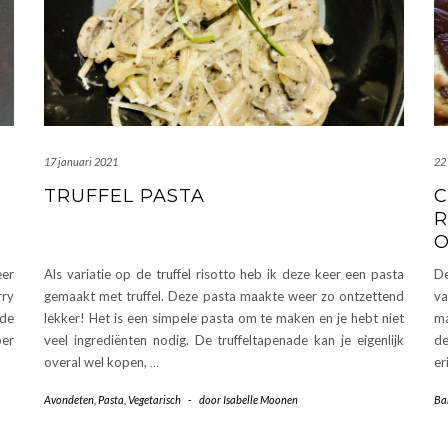
17 januari 2021
22
TRUFFEL PASTA
C
R
O
eer
Als variatie op de truffel risotto heb ik deze keer een pasta
De
ry
gemaakt met truffel. Deze pasta maakte weer zo ontzettend
va
 de
lekker! Het is een simpele pasta om te maken en je hebt niet
ma
per
veel ingrediënten nodig. De truffeltapenade kan je eigenlijk
de
overal wel kopen,
…
er
Avondeten
,
Pasta
,
Vegetarisch
-
door
Isabelle Moonen
Ba