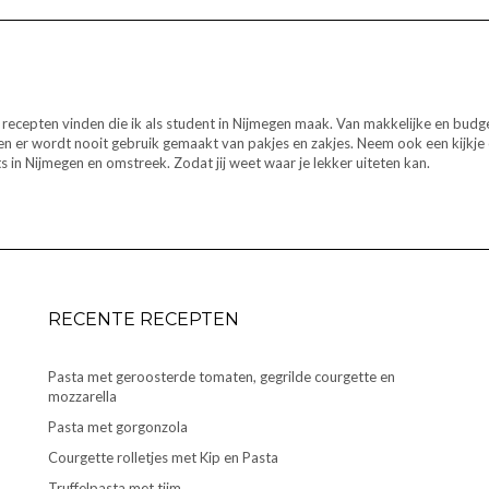
recepten vinden die ik als student in Nijmegen maak. Van makkelijke en budg
ers en er wordt nooit gebruik gemaakt van pakjes en zakjes. Neem ook een kijkj
 in Nijmegen en omstreek. Zodat jij weet waar je lekker uiteten kan.
RECENTE RECEPTEN
Pasta met geroosterde tomaten, gegrilde courgette en
mozzarella
Pasta met gorgonzola
Courgette rolletjes met Kip en Pasta
Truffelpasta met tijm