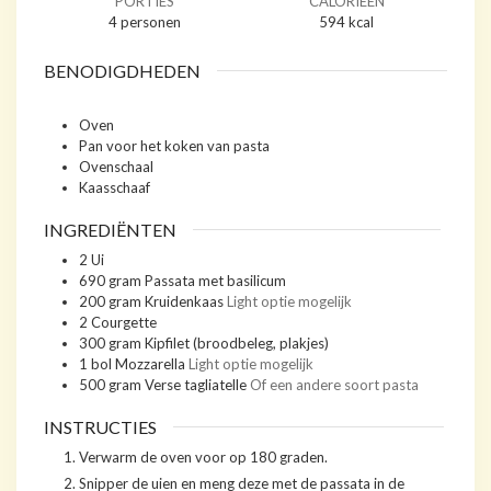
PORTIES
CALORIEËN
4
personen
594
kcal
BENODIGDHEDEN
Oven
Pan
voor het koken van pasta
Ovenschaal
Kaasschaaf
INGREDIËNTEN
2
Ui
690
gram
Passata met basilicum
200
gram
Kruidenkaas
Light optie mogelijk
2
Courgette
300
gram
Kipfilet (broodbeleg, plakjes)
1
bol
Mozzarella
Light optie mogelijk
500
gram
Verse tagliatelle
Of een andere soort pasta
INSTRUCTIES
Verwarm de oven voor op 180 graden.
Snipper de uien en meng deze met de passata in de