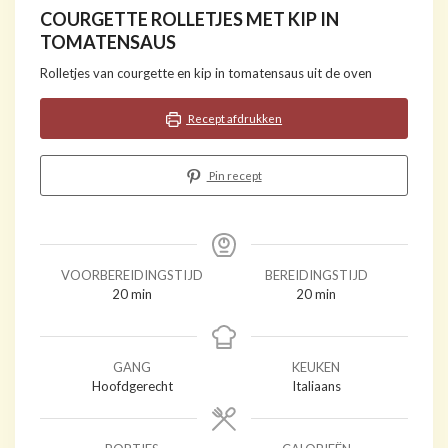
COURGETTE ROLLETJES MET KIP IN
TOMATENSAUS
Rolletjes van courgette en kip in tomatensaus uit de oven
Recept afdrukken
Pin recept
VOORBEREIDINGSTIJD
BEREIDINGSTIJD
minuten
minuten
20
min
20
min
GANG
KEUKEN
Hoofdgerecht
Italiaans