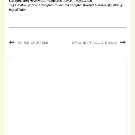
Categorieën:
Havermout
,
Middageten
,
Ontbijt
,
Vegetarisch
Tags:
Makkelijk
,
Snelle Recepten
,
Studenten Recepten (Budget & Makkelijk)
,
Weinig
ingrediënten
APPLE CRUMBLE
SPAGHETTI AGLIO E OLIO