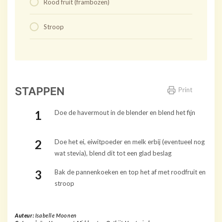
Rood fruit (frambozen)
Stroop
STAPPEN
Print
Doe de havermout in de blender en blend het fijn
Doe het ei, eiwitpoeder en melk erbij (eventueel nog
wat stevia), blend dit tot een glad beslag
Bak de pannenkoeken en top het af met roodfruit en
stroop
Auteur:
Isabelle Moonen