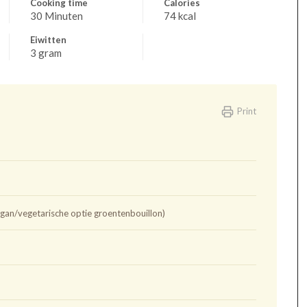
Cooking time
Calories
30 Minuten
74 kcal
Eiwitten
3 gram
Print
vegan/vegetarische optie groentenbouillon)