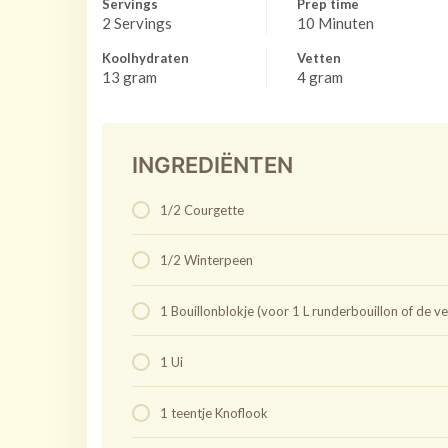
Servings
Prep time
2 Servings
10 Minuten
Koolhydraten
Vetten
13 gram
4 gram
INGREDIËNTEN
1/2 Courgette
1/2 Winterpeen
1 Bouillonblokje (voor 1 L runderbouillon of de 
1 Ui
1 teentje Knoflook