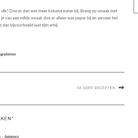
te dik? Doe er dan wat meer kokend water bij. Breng op smaak met
d je van een milde smaak doe er alleen wat peper bij en serveer het
 dan bijvoorbeeld wat tijm erbij.
ngrediënten
5X SOEP RECEPTEN
AKEN”
s - Jummys