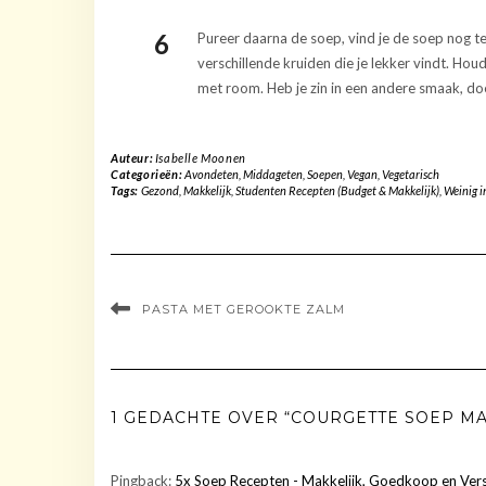
Pureer daarna de soep, vind je de soep nog 
verschillende kruiden die je lekker vindt. Hou
met room. Heb je zin in een andere smaak, doe
Auteur:
Isabelle Moonen
Categorieën:
Avondeten
,
Middageten
,
Soepen
,
Vegan
,
Vegetarisch
Tags:
Gezond
,
Makkelijk
,
Studenten Recepten (Budget & Makkelijk)
,
Weinig i
PASTA MET GEROOKTE ZALM
1 GEDACHTE OVER “COURGETTE SOEP M
Pingback:
5x Soep Recepten - Makkelijk, Goedkoop en Ver