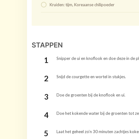
Kruiden: tijm, Koreaanse chilipoeder
STAPPEN
Snipper de ui en knoflook en doe deze in de pl
Snijd de courgette en wortel in stukjes.
Doe de groenten bij de knoflook en ui.
Doe het kokende water bij de groenten tot ze 
Laat het geheel zo’n 30 minuten zachtjes koke