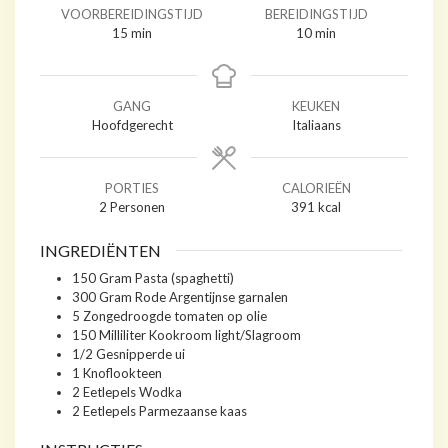
VOORBEREIDINGSTIJD
BEREIDINGSTIJD
minuten
minuten
15
min
10
min
GANG
KEUKEN
Hoofdgerecht
Italiaans
PORTIES
CALORIEËN
2
Personen
391
kcal
INGREDIËNTEN
150
Gram
Pasta (spaghetti)
300
Gram
Rode Argentijnse garnalen
5
Zongedroogde tomaten op olie
150
Milliliter
Kookroom light/Slagroom
1/2
Gesnipperde ui
1
Knoflookteen
2
Eetlepels
Wodka
2
Eetlepels
Parmezaanse kaas