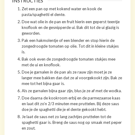
INSTRUCTIES
Zet een pan op met kokend water en kook de
pasta/spaghetti el dente.
Doe wat olie in de pan en fruit hierin een geperst teentje
knoflook en de gesnipperde ui. Bak dit tot de ui glazig is
geworden.
Pak een hakmolentje of een blender en stop hierin de
zongedroogde tomaten op olie. Tot dit in kleine stukjes
is.
Bak ook even de zongedroogde tomaten stukjes mee
met de ui en knoflook.
Doe je garnalen in de pan als ze rauw zijn moet je ze
langer mee bakken dan dat ze al voorgekookt zijn. Bak ze
mee tot het bijna gaar is.
Als ze garnalen bijna gaar zijn, blus je ze af met de wodka.
Doe daarna de kookroom erbij en de parmezaanse kaas
en laat dit zo’n 2/3 minuten mee pruttelen. Bij deze saus
doe je de spaghetti die je el dente gekookt hebt.
Je laat de saus net zo lang zachtjes pruttelen tot de
spaghetti gaar is. Breng de saus nog op smaak met peper
en zout.