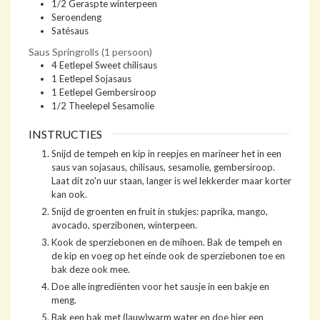
1/2
Geraspte winterpeen
Seroendeng
Satésaus
Saus Springrolls (1 persoon)
4
Eetlepel
Sweet chilisaus
1
Eetlepel
Sojasaus
1
Eetlepel
Gembersiroop
1/2
Theelepel
Sesamolie
INSTRUCTIES
Snijd de tempeh en kip in reepjes en marineer het in een
saus van sojasaus, chilisaus, sesamolie, gembersiroop.
Laat dit zo'n uur staan, langer is wel lekkerder maar korter
kan ook.
Snijd de groenten en fruit in stukjes: paprika, mango,
avocado, sperzibonen, winterpeen.
Kook de sperziebonen en de mihoen. Bak de tempeh en
de kip en voeg op het einde ook de sperziebonen toe en
bak deze ook mee.
Doe alle ingrediënten voor het sausje in een bakje en
meng.
Bak een bak met (lauw)warm water en doe hier een