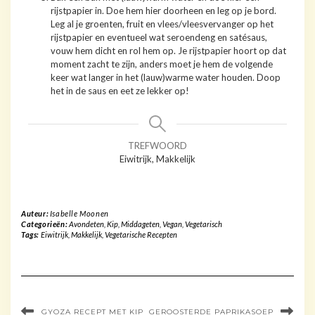
rijstpapier in. Doe hem hier doorheen en leg op je bord.
Leg al je groenten, fruit en vlees/vleesvervanger op het
rijstpapier en eventueel wat seroendeng en satésaus,
vouw hem dicht en rol hem op. Je rijstpapier hoort op dat
moment zacht te zijn, anders moet je hem de volgende
keer wat langer in het (lauw)warme water houden. Doop
het in de saus en eet ze lekker op!
TREFWOORD
Eiwitrijk, Makkelijk
Auteur:
Isabelle Moonen
Categorieën:
Avondeten
,
Kip
,
Middageten
,
Vegan
,
Vegetarisch
Tags:
Eiwitrijk
,
Makkelijk
,
Vegetarische Recepten
GYOZA RECEPT MET KIP
GEROOSTERDE PAPRIKASOEP