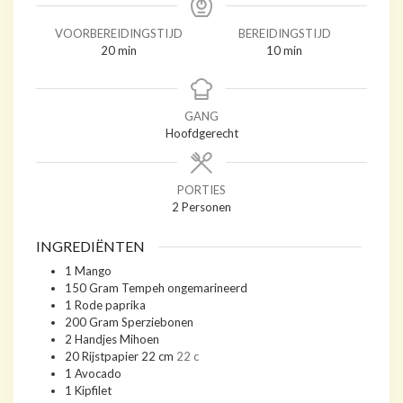
VOORBEREIDINGSTIJD
BEREIDINGSTIJD
minuten
minuten
20
min
10
min
GANG
Hoofdgerecht
PORTIES
2
Personen
INGREDIËNTEN
1
Mango
150
Gram
Tempeh ongemarineerd
1
Rode paprika
200
Gram
Sperziebonen
2
Handjes
Mihoen
20
Rijstpapier 22 cm
22 c
1
Avocado
1
Kipfilet