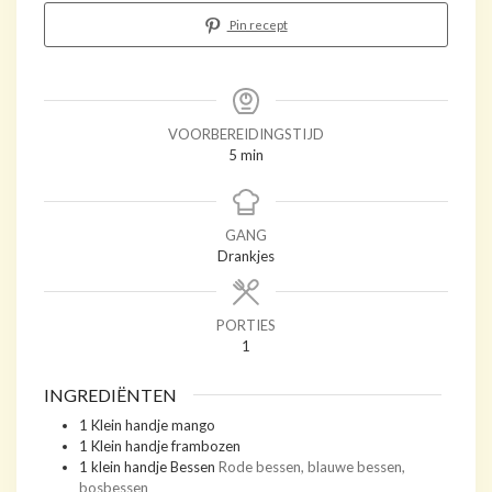
Pin recept
VOORBEREIDINGSTIJD
minuten
5
min
GANG
Drankjes
PORTIES
1
INGREDIËNTEN
1
Klein handje mango
1
Klein handje frambozen
1
klein handje Bessen
Rode bessen, blauwe bessen,
bosbessen