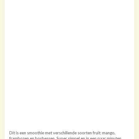
Dit is een smoothie met verschillende soorten fruit: mango,
frambozen en bosbessen. Super simpel en in een paar minuten