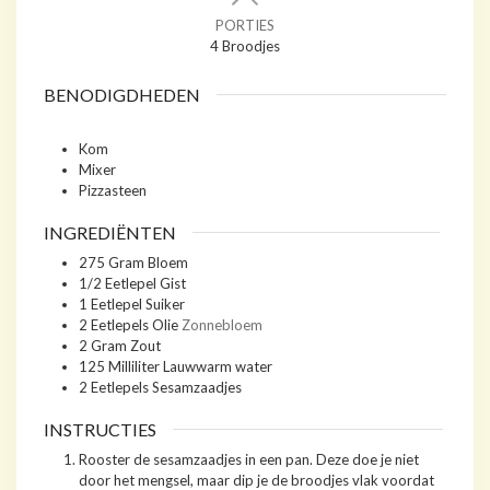
PORTIES
4
Broodjes
BENODIGDHEDEN
Kom
Mixer
Pizzasteen
INGREDIËNTEN
275
Gram
Bloem
1/2
Eetlepel
Gist
1
Eetlepel
Suiker
2
Eetlepels
Olie
Zonnebloem
2
Gram
Zout
125
Milliliter
Lauwwarm water
2
Eetlepels
Sesamzaadjes
INSTRUCTIES
Rooster de sesamzaadjes in een pan. Deze doe je niet
door het mengsel, maar dip je de broodjes vlak voordat