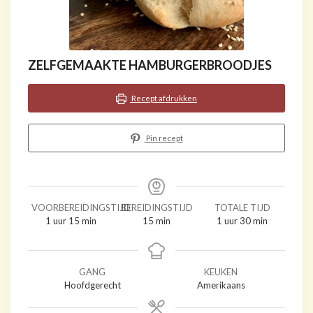
ZELFGEMAAKTE HAMBURGERBROODJES
Recept afdrukken
Pin recept
VOORBEREIDINGSTIJD
BEREIDINGSTIJD
TOTALE TIJD
uur
minuten
minuten
uur
minuten
1
uur
15
min
15
min
1
uur
30
min
GANG
KEUKEN
Hoofdgerecht
Amerikaans