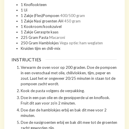
1
Knoflookteen
1
Ui
1
Zakje
(Fles)Pompoen
400/500 gram
1
Zakje
Nasi groenten AH
450 gram
1
Kookroom/kookzuivel
1
Zakje
Geraspte kaas
225
Gram
Pasta
Macaroni
250
Gram
Hamblokjes
Vega optie: ham weglaten
Kruiden tijm en chili-mix
INSTRUCTIES
Verwarm de oven voor op 200 graden. Doe de pompoen
in een ovenschaal met olie, chilivlokken, tijm, peper en
zout. Laat het er ongeveer 20/25 minuten in staan tot de
pompoen zacht wordt.
Kook de pasta volgens de verpakking.
Doe in een pan olie en de gesnipperde ui en knoflook.
Fruit dit aan voor zo'n 2 minuten.
Doe dan de hamblokjes erbij en bak dit mee voor 2
minuten.
Doe de nasigroenten erbij en bak dit mee tot de groenten
zacht geworden zijn.