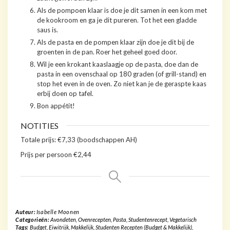
Als de pompoen klaar is doe je dit samen in een kom met
de kookroom en ga je dit pureren. Tot het een gladde
saus is.
Als de pasta en de pompen klaar zijn doe je dit bij de
groenten in de pan. Roer het geheel goed door.
Wil je een krokant kaaslaagje op de pasta, doe dan de
pasta in een ovenschaal op 180 graden (of grill-stand) en
stop het even in de oven. Zo niet kan je de geraspte kaas
erbij doen op tafel.
Bon appétit!
NOTITIES
Totale prijs: €7,33 (boodschappen AH)
Prijs per persoon €2,44
Auteur:
Isabelle Moonen
Categorieën:
Avondeten
,
Ovenrecepten
,
Pasta
,
Studentenrecept
,
Vegetarisch
Tags:
Budget
,
Eiwitrijk
,
Makkelijk
,
Studenten Recepten (Budget & Makkelijk)
,