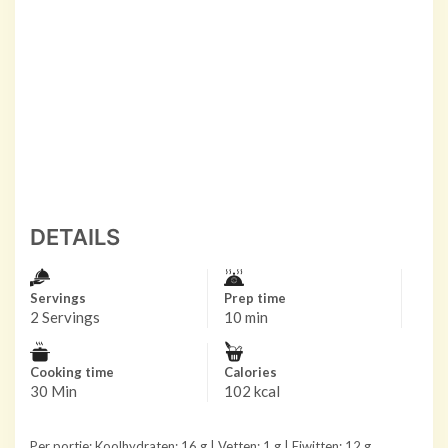
DETAILS
Servings
Prep time
2 Servings
10 min
Cooking time
Calories
30 Min
102 kcal
Per portie: Koolhydraten: 16 g | Vetten: 1 g | Eiwitten: 12 g