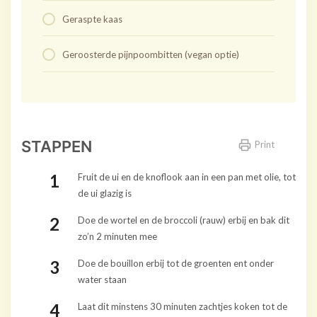
Geraspte kaas
Geroosterde pijnpoombitten (vegan optie)
STAPPEN
Print
Fruit de ui en de knoflook aan in een pan met olie, tot
de ui glazig is
Doe de wortel en de broccoli (rauw) erbij en bak dit
zo’n 2 minuten mee
Doe de bouillon erbij tot de groenten ent onder
water staan
Laat dit minstens 30 minuten zachtjes koken tot de