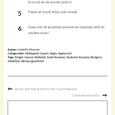
broccoli en de wortel zacht is
Peper en (zout) erbij, naar smaak
Soep met de groenten pureren en toppings erbij en
smullen maar!
Auteur:
Isabelle Moonen
Categorieën:
Middageten
,
Soepen
,
Vegan
,
Vegetarisch
Tags:
Budget
,
Gezond
,
Makkelijk
,
Snelle Recepten
,
Studenten Recepten (Budget &
Makkelijk)
,
Weinig ingrediënten
RODE BIETEN RISOTTO MET GEITENKAAS
GROENTERISOTTO