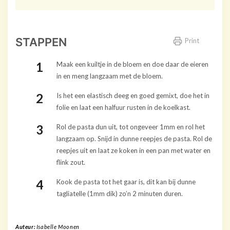
STAPPEN
Print
Maak een kuiltje in de bloem en doe daar de eieren
in en meng langzaam met de bloem.
Is het een elastisch deeg en goed gemixt, doe het in
folie en laat een halfuur rusten in de koelkast.
Rol de pasta dun uit, tot ongeveer 1mm en rol het
langzaam op. Snijd in dunne reepjes de pasta. Rol de
reepjes uit en laat ze koken in een pan met water en
flink zout.
Kook de pasta tot het gaar is, dit kan bij dunne
tagliatelle (1mm dik) zo’n 2 minuten duren.
Auteur:
Isabelle Moonen