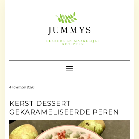
Doorgaan
naar
inhoud
Toggle navigatie
4 november 2020
KERST DESSERT
GEKARAMELISEERDE PEREN