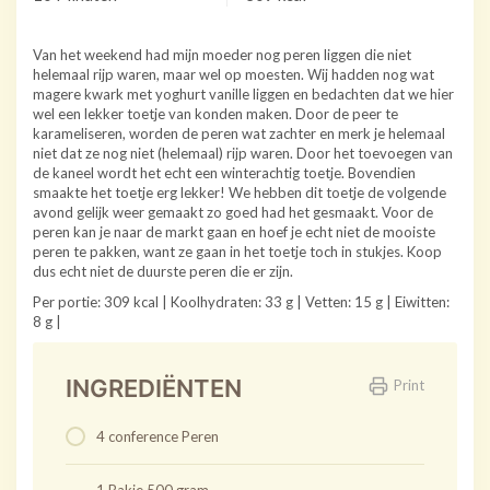
Van het weekend had mijn moeder nog peren liggen die niet
helemaal rijp waren, maar wel op moesten. Wij hadden nog wat
magere kwark met yoghurt vanille liggen en bedachten dat we hier
wel een lekker toetje van konden maken. Door de peer te
karameliseren, worden de peren wat zachter en merk je helemaal
niet dat ze nog niet (helemaal) rijp waren. Door het toevoegen van
de kaneel wordt het echt een winterachtig toetje. Bovendien
smaakte het toetje erg lekker! We hebben dit toetje de volgende
avond gelijk weer gemaakt zo goed had het gesmaakt. Voor de
peren kan je naar de markt gaan en hoef je echt niet de mooiste
peren te pakken, want ze gaan in het toetje toch in stukjes. Koop
dus echt niet de duurste peren die er zijn.
Per portie: 309 kcal | Koolhydraten: 33 g | Vetten: 15 g | Eiwitten:
8 g |
INGREDIËNTEN
Print
4 conference Peren