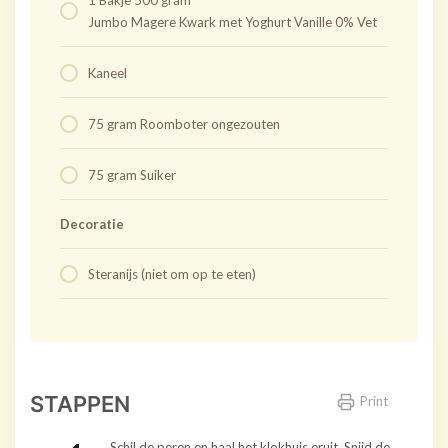
1 Bakje 500 gram
Jumbo Magere Kwark met Yoghurt Vanille 0% Vet
Kaneel
75 gram Roomboter ongezouten
75 gram Suiker
Decoratie
Steranijs (niet om op te eten)
STAPPEN
Print
Schil de peren en haal het klokhuis eruit. Snijd de