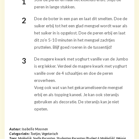
peren in lange stukken.
Doe de boter in een pan en laat dit smelten. Doe de
suiker erbij tot het een glad mengsel wordt waar als
het suiker in is opgelost. Doe de peren erbij en laat
dit zo’n 5-10 minuten in het mengsel zachtjes
pruttelen. Blijf goed roeren in de tussentijd!
De magere kwark met yoghurt vanille van de Jumbo
is erg lekker. Verdeel de magere kwark met yoghurt
vanille over de 4 schaaltjes en doe de peren
eroverheen.
Voeg ook wat van het gekarameliseerde mengsel
erbij en als topping kaneel. Je kan ook steranijs
gebruiken als decoratie. De steranijs kan je niet
opeten.
Auteur:
Isabelle Moonen
Categorieën:
Toetjes
,
Vegetarisch
Tags:
Makkelijk
,
Snelle Recepten
,
Studenten Recepten (Budget & Makkelijk)
,
Weinig