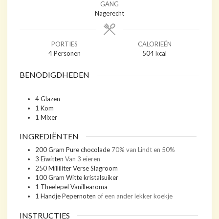
GANG
Nagerecht
PORTIES
CALORIEËN
4
Personen
504
kcal
BENODIGDHEDEN
4 Glazen
1 Kom
1 Mixer
INGREDIËNTEN
200
Gram
Pure chocolade
70% van Lindt en 50%
3
Eiwitten
Van 3 eieren
250
Milliliter
Verse Slagroom
100
Gram
Witte kristalsuiker
1
Theelepel
Vanillearoma
1
Handje
Pepernoten
of een ander lekker koekje
INSTRUCTIES