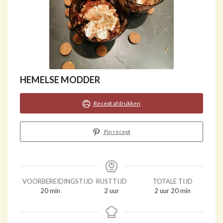
HEMELSE MODDER
Recept afdrukken
Pin recept
VOORBEREIDINGSTIJD
RUSTTIJD
TOTALE TIJD
minuten
uur
uur
minuten
20
min
2
uur
2
uur
20
min