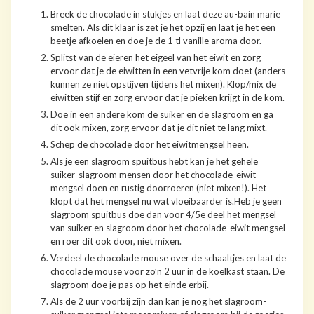
Breek de chocolade in stukjes en laat deze au-bain marie
smelten. Als dit klaar is zet je het opzij en laat je het een
beetje afkoelen en doe je de 1 tl vanille aroma door.
Splitst van de eieren het eigeel van het eiwit en zorg
ervoor dat je de eiwitten in een vetvrije kom doet (anders
kunnen ze niet opstijven tijdens het mixen). Klop/mix de
eiwitten stijf en zorg ervoor dat je pieken krijgt in de kom.
Doe in een andere kom de suiker en de slagroom en ga
dit ook mixen, zorg ervoor dat je dit niet te lang mixt.
Schep de chocolade door het eiwitmengsel heen.
Als je een slagroom spuitbus hebt kan je het gehele
suiker-slagroom mensen door het chocolade-eiwit
mengsel doen en rustig doorroeren (niet mixen!). Het
klopt dat het mengsel nu wat vloeibaarder is.Heb je geen
slagroom spuitbus doe dan voor 4/5e deel het mengsel
van suiker en slagroom door het chocolade-eiwit mengsel
en roer dit ook door, niet mixen.
Verdeel de chocolade mouse over de schaaltjes en laat de
chocolade mouse voor zo’n 2 uur in de koelkast staan. De
slagroom doe je pas op het einde erbij.
Als de 2 uur voorbij zijn dan kan je nog het slagroom-