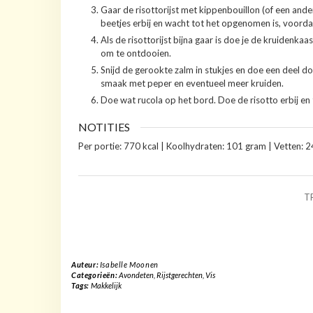
Gaar de risottorijst met kippenbouillon (of een ander
beetjes erbij en wacht tot het opgenomen is, voordat
Als de risottorijst bijna gaar is doe je de kruiden
om te ontdooien.
Snijd de gerookte zalm in stukjes en doe een deel d
smaak met peper en eventueel meer kruiden.
Doe wat rucola op het bord. Doe de risotto erbij e
NOTITIES
Per portie: 770 kcal | Koolhydraten: 101 gram | Vetten: 2
T
Auteur:
Isabelle Moonen
Categorieën:
Avondeten
,
Rijstgerechten
,
Vis
Tags:
Makkelijk