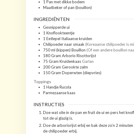
1 Pan met dikke bodem
Maatbeker of pan (bouillon)
INGREDIËNTEN
Gesnipperde ui
1
Knoflookteentje
1
Eetlepel
Italiaanse kruiden
Chilipoeder naar smaak
(Koreaanse chilipoeder is mi
750
ml
(kippen) Bouillon
(Of een andere bouillon na
180
Gram
Arborio Risottorijst
75
Gram
Kruidenkaas
Garlan
200
Gram
Gerookte zalm
150
Gram
Doperwten (diepvries)
Toppings
1
Handje
Rucola
Parmezaanse kaas
INSTRUCTIES
Doe wat olie in de pan en fruit de ui en pers het knof
tot de ui glazig is.
Doe de arboriorijst erbij en bak deze zo’n 2 minuten
de chilipoeder erbij.