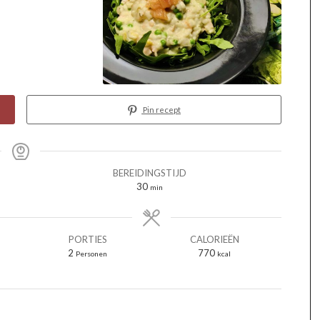
Pin recept
BEREIDINGSTIJD
minuten
30
min
PORTIES
CALORIEËN
2
770
Personen
kcal