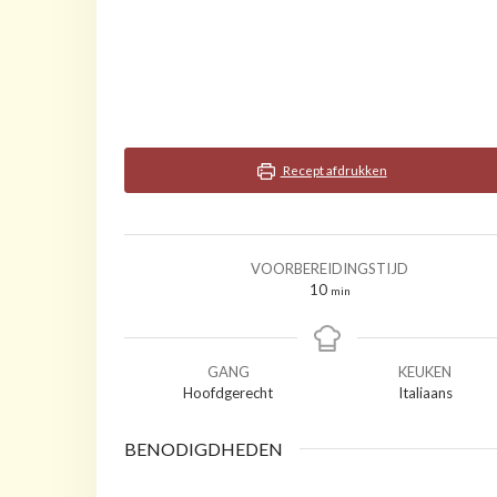
Recept afdrukken
VOORBEREIDINGSTIJD
minuten
10
min
GANG
KEUKEN
Hoofdgerecht
Italiaans
BENODIGDHEDEN